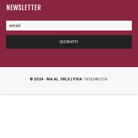
NEWSLETTER
© 2O24 - MA.AL. SRLS | P.IVA:
10102461216