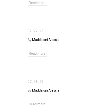
Read more
07
.
27
.
26
By
Maddaloni Alessia
Read more
07
.
23
.
26
By
Maddaloni Alessia
Read more