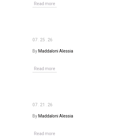
Read more
07
.
25
.
26
By
Maddaloni Alessia
Read more
07
.
21
.
26
By
Maddaloni Alessia
Read more