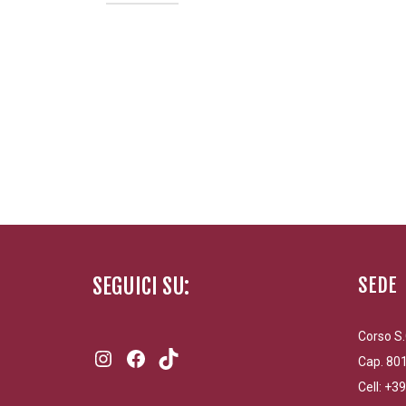
SEGUICI SU:
SEDE
Corso S.
Instagram
Facebook
TikTok
Cap. 801
Cell: +3