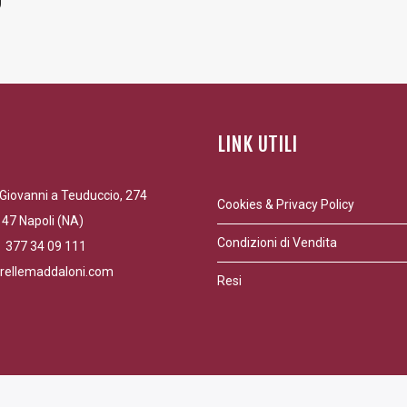
O”
LINK UTILI
Giovanni a Teuduccio, 274
Cookies & Privacy Policy
47 Napoli (NA)
Condizioni di Vendita
9 377 34 09 111
rellemaddaloni.com
Resi