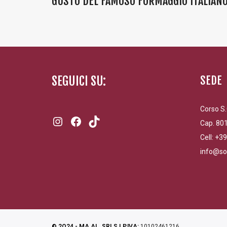
GUSTO DEL FAMOSO FORMAGGIO ITALIAN
SEGUICI SU:
SEDE
Corso S.
Instagram
Facebook
TikTok
Cap. 801
Cell: +3
info@so
© 2O24 - MA.AL. SRLS | P.IVA:
10102461216