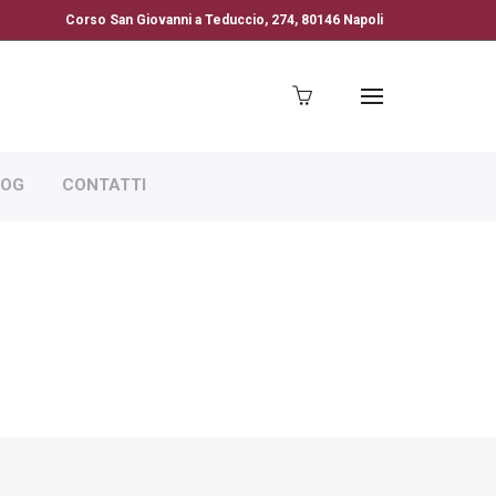
Corso San Giovanni a Teduccio, 274, 80146 Napoli
LOG
CONTATTI