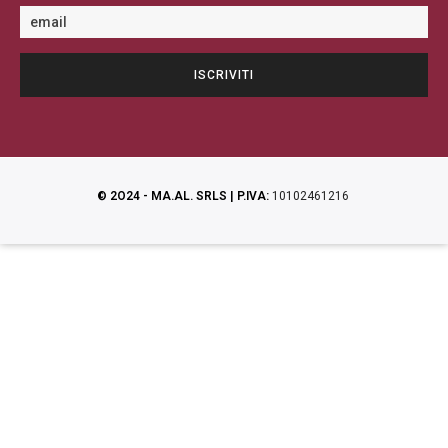
© 2O24 - MA.AL. SRLS | P.IVA:
10102461216