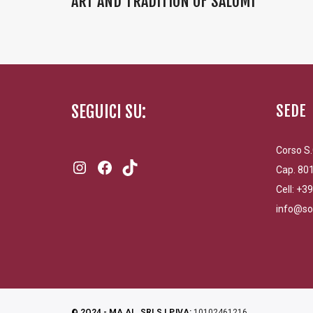
ART AND TRADITION OF SALUMI”
SEGUICI SU:
SEDE
Corso S.
Instagram
Facebook
TikTok
Cap. 801
Cell: +3
info@so
© 2O24 - MA.AL. SRLS | P.IVA:
10102461216