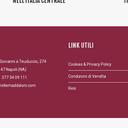
NELL’ITALIA CENTRALE”
I
LINK UTILI
Giovanni a Teuduccio, 274
Cookies & Privacy Policy
47 Napoli (NA)
Condizioni di Vendita
9 377 34 09 111
rellemaddaloni.com
Resi