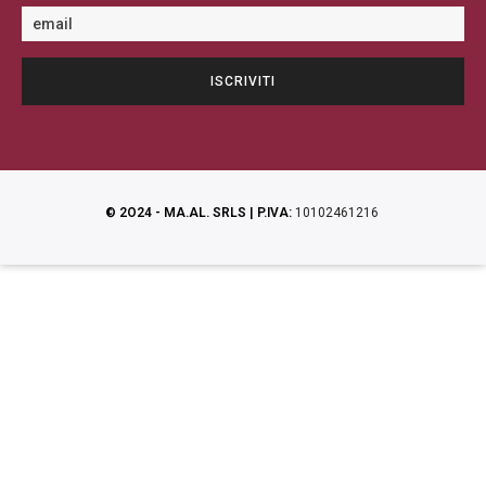
© 2O24 - MA.AL. SRLS | P.IVA:
10102461216