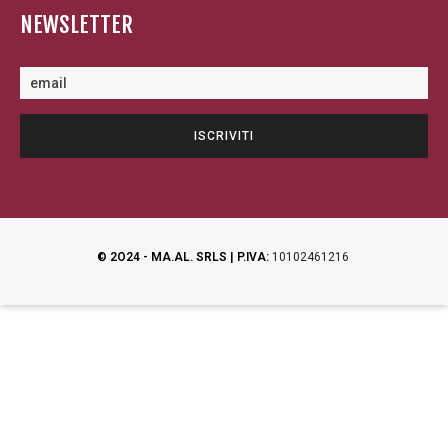
NEWSLETTER
© 2O24 - MA.AL. SRLS | P.IVA:
10102461216