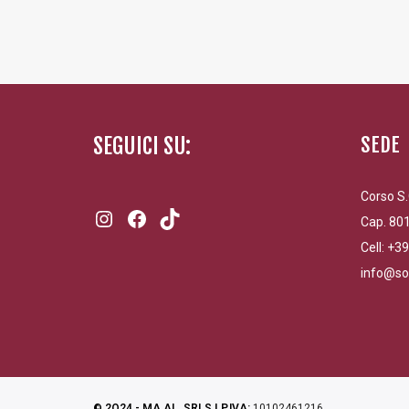
SEGUICI SU:
SEDE
Corso S.
Instagram
Facebook
TikTok
Cap. 801
Cell: +3
info@so
© 2O24 - MA.AL. SRLS | P.IVA:
10102461216