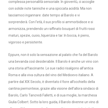
complessa personalità sensoriale. In gioventù, ci accoglie
con solide note tanniche e una spiccata acidità. Ma non
lasciamoci ingannare: date tempo al Barolo e vi
sorprenderà. Con l’età, il suo profilo si ammorbidisce e si
armonizza, prendendo un raffinato bouquet di frutti rossi
maturi, spezie, cuoio, liquerizia e tar. In bocca, è pieno,
vigoroso e persistente.
Eppure, non è solo la sensazione al palato che fa del Barolo
una bevanda così desiderabile. Il Barolo è anche un vino con
una storia affascinante. Le sue radici risalgono all’antica
Roma e alla viva cultura del vino del Medioevo italiano. A
partire dal XIX Secolo, è diventato il fiore all’occhiello della
cantina piemontese, grazie alla visione dell’allora sindaco di
Barolo, Carlo Tancredi Falletti, e di sua moglie, la marchesa
Giulia Colbert. Sotto la loro guida, il Barolo divenne un vino di