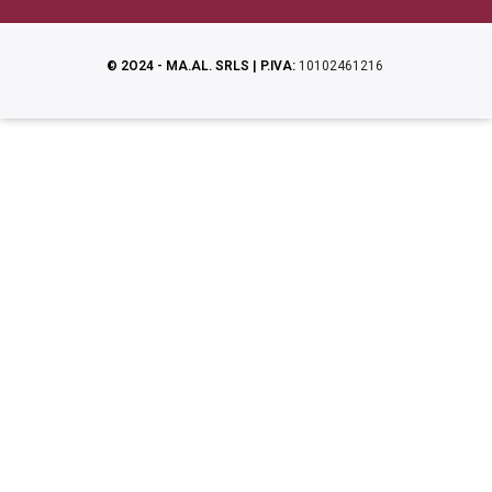
© 2O24 - MA.AL. SRLS | P.IVA:
10102461216