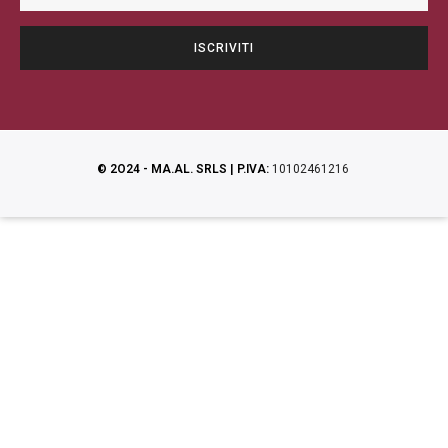
© 2O24 - MA.AL. SRLS | P.IVA:
10102461216