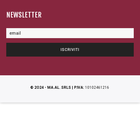
NEWSLETTER
© 2O24 - MA.AL. SRLS | P.IVA:
10102461216