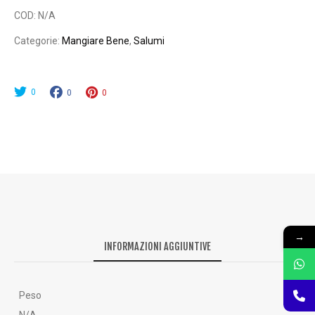
Miele
COD:
N/A
“Il
Categorie:
Mangiare Bene
,
Salumi
Senapotto”
quantity
0
0
0
→
INFORMAZIONI AGGIUNTIVE
Peso