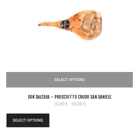
PTIONS
SELECT OPT
TO CRUDO SAN DANIELE
DOK DALL’ AVA – PROSCIUTTO
Fascia
50,00
€
10,00
€
-
50
di
prezzo:
SELECT OPTIONS
da
10,00 €
a