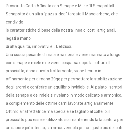
S
Prosciutto Cotto Affinato con Senape e Miele “Il SenapottoIl
C
Senapotto è un’altra “pazza idea” targata Il Mangiarbene, che
I
condivide
A
le caratteristiche di base della nostra linea di cotti: artigianali,
D
legati a mano,
I
di alta qualità, innovativi e… Deliziosi.
P
Una coscia pesante di maiale nazionale viene marinata a lungo
R
con senape e miele e ne viene cosparsa dopo la cottura. Il
E
prosciutto, dopo questo trattamento, viene tenuto in
Z
affinamento per almeno 20gg per permettere la stabilizzazione
Z
degli aromi e conferire un equilibrio invidiabile. Al palato i sentori
O
della senape e del miele si rivelano in modo delicato e armonico,
:
a complemento delle ottime carni lavorate artigianalmente.
D
Ottimo all’affettatrice ma speciale se tagliato al coltello, il
A
prosciutto può essere utilizzato sia mantenendo la laccatura per
8
un sapore più intenso, sia rimuovendola per un gusto più delicato