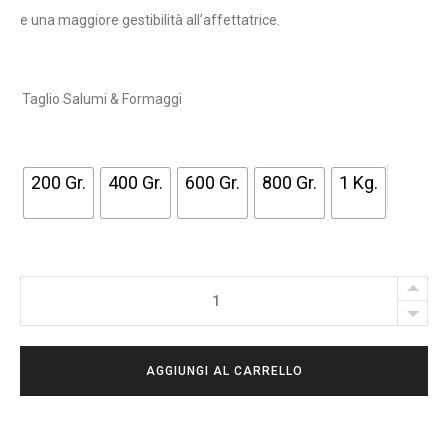
,
e una maggiore gestibilità all’affettatrice.
8
0
Taglio Salumi & Formaggi
€
A
4
200 Gr.
400 Gr.
600 Gr.
800 Gr.
1 Kg.
4
,
0
Prosciutto
0
Cotto
Affinato
€
AGGIUNGI AL CARRELLO
con
Senape
e