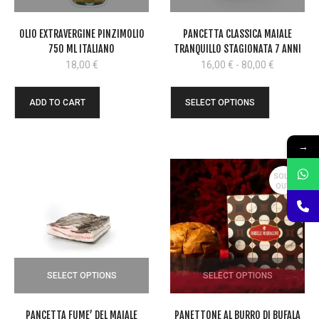
OLIO EXTRAVERGINE PINZIMOLIO
PANCETTA CLASSICA MAIALE
750 ML ITALIANO
TRANQUILLO STAGIONATA 7 ANNI
Fascia
18,00
€
16,00
€
-
80,00
€
di
prezzo:
ADD TO CART
SELECT OPTIONS
da
16,00 €
a
→
80,00 €
SOLD
OUT
SELECT OPTIONS
SELECT OPTIONS
PANCETTA FUME’ DEL MAIALE
PANETTONE AL BURRO DI BUFALA