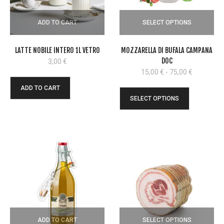
ADD TO CART
SELECT OPTIONS
LATTE NOBILE INTERO 1L VETRO
MOZZARELLA DI BUFALA CAMPANA
DOC
3,00
€
Fascia
15,00
€
-
75,00
€
di
ADD TO CART
prezzo:
SELECT OPTIONS
da
15,00 €
a
75,00 €
ADD TO CART
SELECT OPTIONS