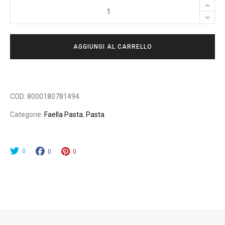
FAELLA
-
CASERECCE-
AGGIUNGI AL CARRELLO
500GR.
quantity
COD:
8000180781494
Categorie:
Faella Pasta
,
Pasta
0
0
0