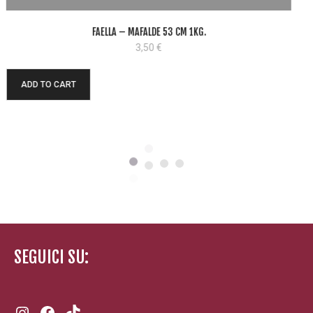
FAELLA – CALAMARATA-500GR.
3,50
€
ADD TO CART
SEGUICI SU:
Instagram
Facebook
TikTok