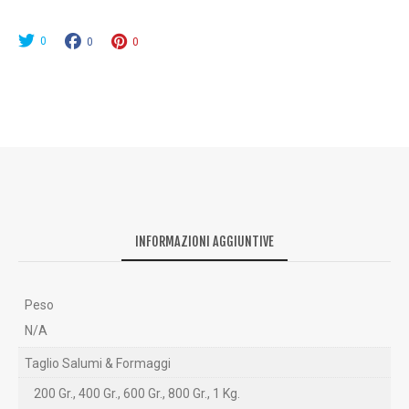
0
0
0
0
0
€
A
4
5
,
0
0
INFORMAZIONI AGGIUNTIVE
€
Peso
N/A
Taglio Salumi & Formaggi
200 Gr., 400 Gr., 600 Gr., 800 Gr., 1 Kg.