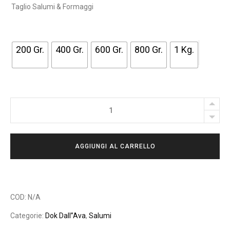
C
Taglio Salumi & Formaggi
I
A
200 Gr.
400 Gr.
600 Gr.
800 Gr.
1 Kg.
D
I
P
R
DOK
E
DALL'AVA
Z
-
Z
AGGIUNGI AL CARRELLO
DOKKINI
O
PALLINA
:
CLASSICI
D
quantity
A
COD:
N/A
9
Categorie:
Dok Dall’’Ava
,
Salumi
,