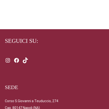
di
prezzo:
SELECT OPTIONS
da
40,00 €
a
200,00 €
SEGUICI SU:
Instagram
Facebook
TikTok
SEDE
Corso S.Giovanni a Teuduccio, 274
Cap. 80147 Napoli (NA)