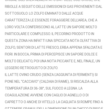
1
RIBOLLE A SEGUITO DELLE EMISSIONI DI GAS PROVENIENTI DAL
2
SOTTOSUOLO. LO ZOLFO EMANATO DALLE ACQUE
,
CARATTERIZZA LE ESSENZE FORAGGIERE DELL’AREA, CHE A
0
LORO VOLTA CONFERISCONO AL LATTE UN SAPORE MOLTO
0
PARTICOLARE E COMPLESSO. IL PECORINO PRODOTTO IN
QUESTA ZONA HA INFATTI UNA SPICCATA NOTA OLFATTIVA DI
€
ZOLFO, SENTORI DI LATTE FRESCO, ERBA APPENA SFALCIATA E
A
FIORI. IN BOCCA, PRIMA DI PERCEPISCE UN SAPORE DOLCE E
4
MOLTO DELICATO, POI UNA NOTA PICCANTE E, NEL FINALE, UN
8
LEGGERO RETROGUSTO DI ZOLFO.
,
IL LATTE OVINO CRUDO (SENZA L’AGGIUNTA DI FERMENTI) SI
0
PONE NEL “CACCAVO” (CALDAIA DI RAME), SI RISCALDA ALLA
0
TEMPERATURA DI 36-38°, SUL FUOCO A LEGNA. LA
COAGULAZIONE AVVIENE CON CAGLIO DI AGNELLO O DI
€
CAPRETTO O ANCHE DI VITELLO. LA CAGLIATA SI ROMPE FINO A
OTTENERE GRANULI DELLA DIMENSIONE DI UN CHICCO DI RISO E