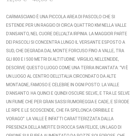
A
S
CARMASCIANO È UNA PICCOLA AREA DI PASCOLO CHE SI
C
ESTENDE PER UN RAGGIO DI CIRCA QUATTRO KM NELLA VALLE
I
D’ANSANTO, NEL CUORE DELL’ALTA IRPINIA. LA MAGGIOR PARTE
A
DEI PASCOLI SI CONCENTRA LUNGO IL VERSANTE ESPOSTO A
D
SUD, CHE DEGRADA DAL MONTE FORCUSO FINO A VALLE, TRA
I
GLI 800 E I 500 METRI DI ALTITUDINE. VIRGILIO, NELL’ENEIDE,
P
DESCRIVE QUESTO LUOGO COME UNA TERRA INCANTATA: “VI È
R
UN LUOGO AL CENTRO DELL’ITALIA CIRCONDATO DA ALTE
E
MONTAGNE, FAMOSO E CELEBRE IN OGNI POSTO: LA VALLE
Z
D’ANSANTO. HA QUINCI E QUINDI OSCURE SELVE, E TRA LE SELVE
Z
UN FIUME CHE PER GRAN SASSI RUMOREGGIA E CADE, E SÌ RODE
O
LE RIPE E LE SCOSCENDE, CHE FA SPELONCA ORRIBILE E
:
VORAGO”. LA VALLE È INFATTI CARATTERIZZATA DALLA
D
PRESENZA DELLA MEFITE DI ROCCA SAN FELICE, UN LAGO DI
A
ORIGINE SULFUREA ALIMENTATO DA POZZE SOLFOROSE, CHE