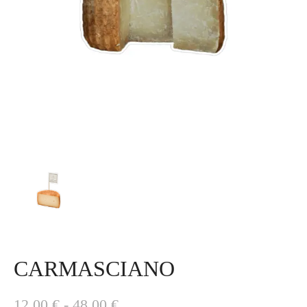
CARMASCIANO
F
12,00
€
-
48,00
€