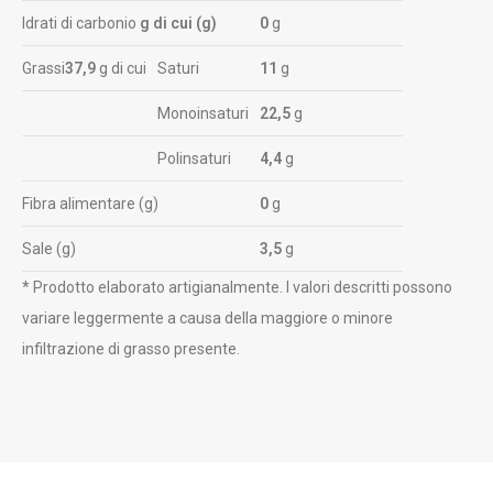
Idrati di carbonio
g di cui (g)
0
g
Grassi
37,9
g di cui
Saturi
11
g
Monoinsaturi
22,5
g
Polinsaturi
4,4
g
Fibra alimentare (g)
0
g
Sale (g)
3,5
g
* Prodotto elaborato artigianalmente. I valori descritti possono
variare leggermente a causa della maggiore o minore
infiltrazione di grasso presente.