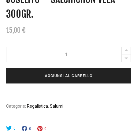
300GR.
15,00
€
JOSELITO
-
SALCHICHON
AGGIUNGI AL CARRELLO
VELA
300GR.
quantity
Categorie:
Regalistica
,
Salumi
0
0
0