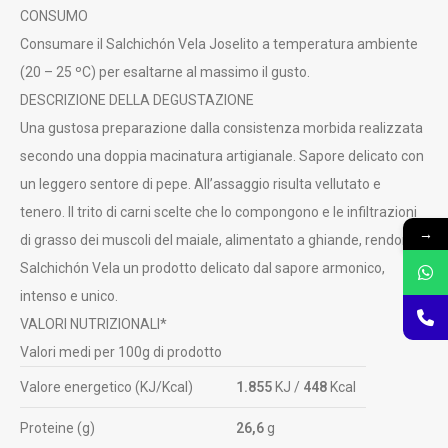
CONSUMO
Consumare il Salchichón Vela Joselito a temperatura ambiente
(20 – 25 ºC) per esaltarne al massimo il gusto.
DESCRIZIONE DELLA DEGUSTAZIONE
Una gustosa preparazione dalla consistenza morbida realizzata
secondo una doppia macinatura artigianale. Sapore delicato con
un leggero sentore di pepe. All’assaggio risulta vellutato e
tenero. Il trito di carni scelte che lo compongono e le infiltrazioni
→
di grasso dei muscoli del maiale, alimentato a ghiande, rendono il
Salchichón Vela un prodotto delicato dal sapore armonico,
intenso e unico.
VALORI NUTRIZIONALI*
Valori medi per 100g di prodotto
Valore energetico (KJ/Kcal)
1.855
KJ /
448
Kcal
Proteine (g)
26,6
g