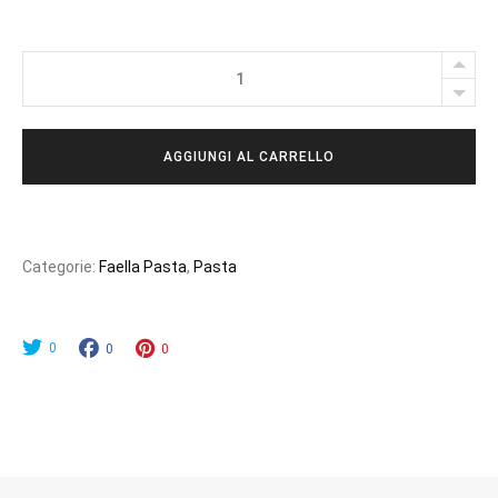
FAELLA
-
PACCHERI-
AGGIUNGI AL CARRELLO
500GR.
quantity
Categorie:
Faella Pasta
,
Pasta
0
0
0