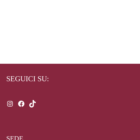
FAELLA – LINGUINE-500GR.
3,50
€
ADD TO CART
SEGUICI SU:
Instagram
Facebook
TikTok
SEDE