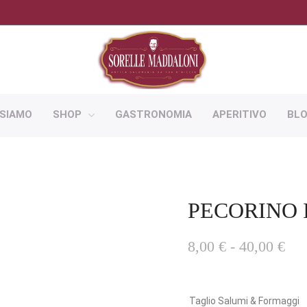
 SIAMO
SHOP
GASTRONOMIA
APERITIVO
BL
PECORINO 
FA
8,00
€
-
40,00
€
DI
PR
DA
Taglio Salumi & Formaggi