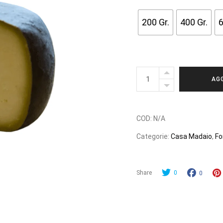
8,0
200 Gr.
400 Gr.
6
A
40,
PECORINO
AGG
IL
CENERINO
C
quantity
COD:
N/A
Categorie:
Casa Madaio
,
Fo
Share
0
0