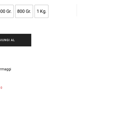
0 €
00 Gr.
800 Gr.
1 Kg.
00 €
IUNGI AL
ARRELLO
rmaggi
0