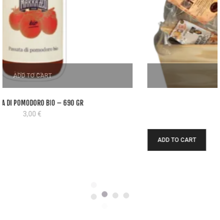
ADD TO CART
IDEA REGALO
280,00
€
ADD TO CART