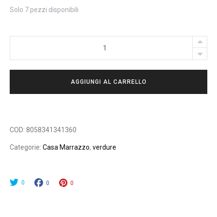
Solo 7 pezzi disponibili
POMODORI
PELATI
NAPOLI
AGGIUNGI AL CARRELLO
CON
BASILICO
-
420
COD:
8058341341360
GR
Categorie:
Casa Marrazzo
,
verdure
quantity
0
0
0