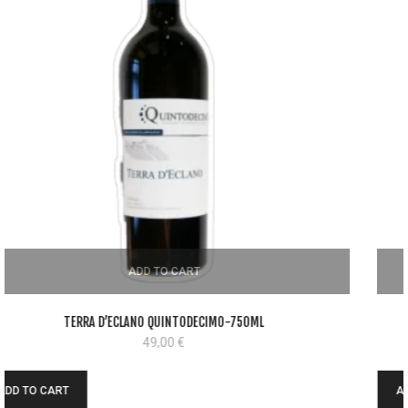
ADD TO CART
PESTO DI BASILICO GENOVESE DOP – 130 G
4,20
€
ADD TO CART