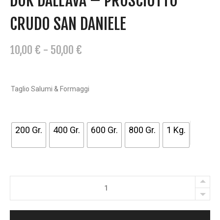
DOK DALL’AVA – PROSCIUTTO
CRUDO SAN DANIELE
F
10,00
€
-
50,00
€
A
S
C
Taglio Salumi & Formaggi
I
A
200 Gr.
400 Gr.
600 Gr.
800 Gr.
1 Kg.
D
I
P
R
DOK
E
DALL'AVA
Z
-
Z