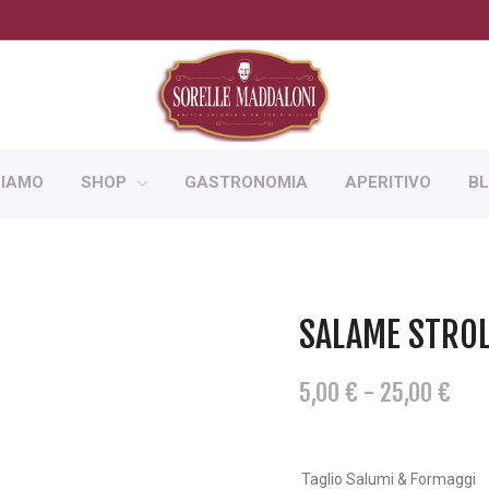
SIAMO
SHOP
GASTRONOMIA
APERITIVO
B
SALAME STRO
FAS
5,00
€
-
25,00
€
DI
PRE
DA
Taglio Salumi & Formaggi