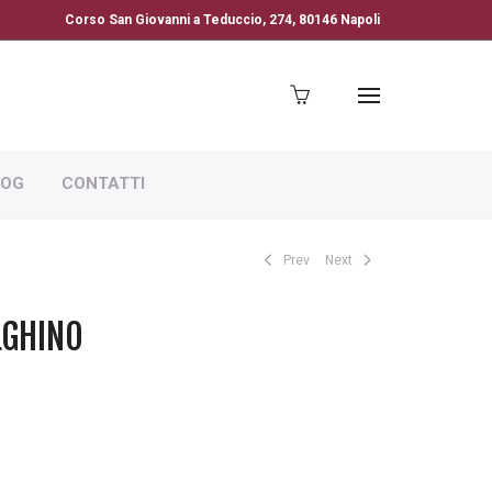
Corso San Giovanni a Teduccio, 274, 80146 Napoli
LOG
CONTATTI
Prev
Next
LGHINO
CIA
ZZO: