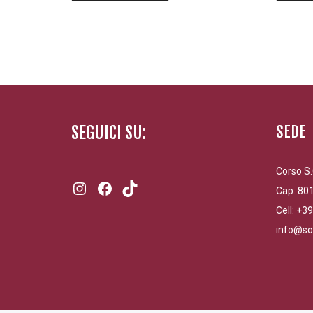
5,00 €
a
25,00 €
SEGUICI SU:
SEDE
Corso S.
Instagram
Facebook
TikTok
Cap. 801
Cell: +3
info@so