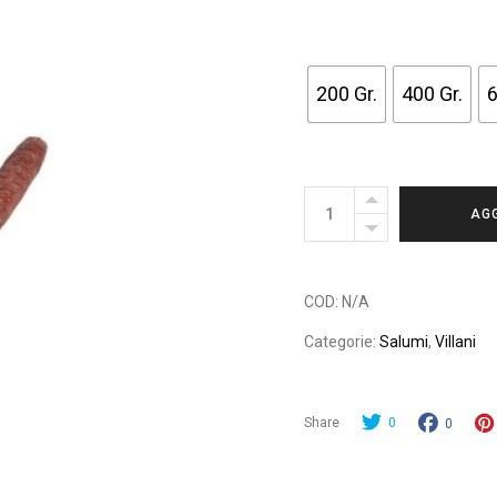
5,0
A
25,
200 Gr.
400 Gr.
6
SALAME
AGG
STROLGHINO
quantity
C
COD:
N/A
Categorie:
Salumi
,
Villani
Share
0
0