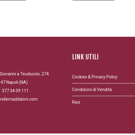
4,80 €
5,40 €
a
a
24,00 €
27,00 €
LINK UTILI
Giovanni a Teuduccio, 274
Cookies & Privacy Policy
47 Napoli (NA)
Condizioni di Vendita
9 377 34 09 111
rellemaddaloni.com
Resi