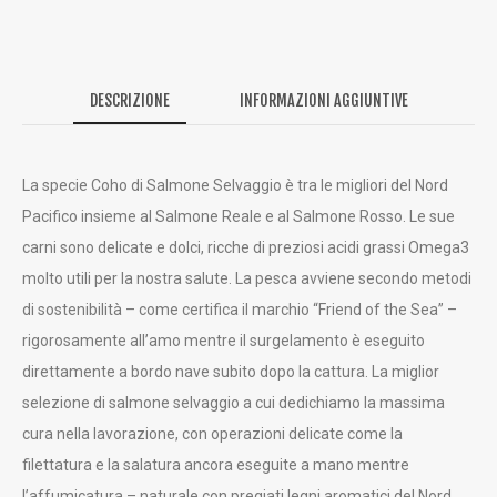
DESCRIZIONE
INFORMAZIONI AGGIUNTIVE
La specie Coho di Salmone Selvaggio è tra le migliori del Nord
Pacifico insieme al Salmone Reale e al Salmone Rosso. Le sue
carni sono delicate e dolci, ricche di preziosi acidi grassi Omega3
molto utili per la nostra salute. La pesca avviene secondo metodi
di sostenibilità – come certifica il marchio “Friend of the Sea” –
rigorosamente all’amo mentre il surgelamento è eseguito
direttamente a bordo nave subito dopo la cattura. La miglior
selezione di salmone selvaggio a cui dedichiamo la massima
cura nella lavorazione, con operazioni delicate come la
filettatura e la salatura ancora eseguite a mano mentre
l’affumicatura – naturale con pregiati legni aromatici del Nord