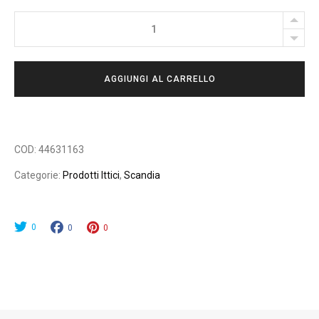
SALMONE
ARGENTATO
SELVAGGIO
AGGIUNGI AL CARRELLO
AFFUMICATO
200GR.
quantity
COD:
44631163
Categorie:
Prodotti Ittici
,
Scandia
0
0
0