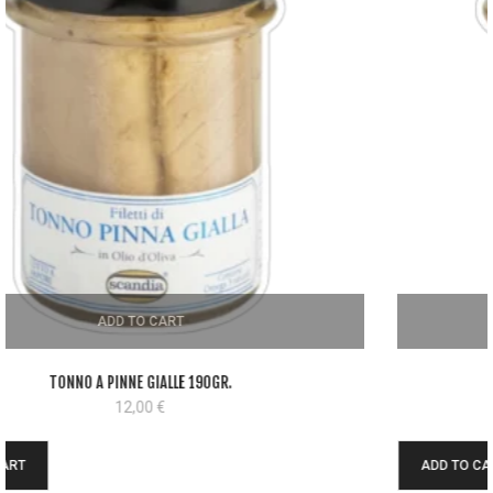
ADD TO CART
PESCE SPADA 190GR.
12,00
€
ADD TO CART