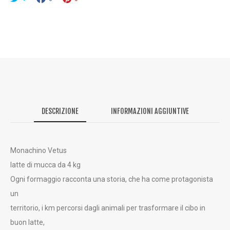
€
A
4
0
,
0
0
DESCRIZIONE
INFORMAZIONI AGGIUNTIVE
€
Monachino Vetus
latte di mucca da 4 kg
Ogni formaggio racconta una storia, che ha come protagonista
un
territorio, i km percorsi dagli animali per trasformare il cibo in
buon latte,