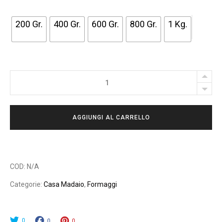
A
200 Gr.
400 Gr.
600 Gr.
800 Gr.
1 Kg.
D
I
P
R
MONACHINO
E
VETUS
Z
quantity
Z
AGGIUNGI AL CARRELLO
O
:
D
A
COD:
N/A
8
Categorie:
Casa Madaio
,
Formaggi
,
0
0
0
0
0