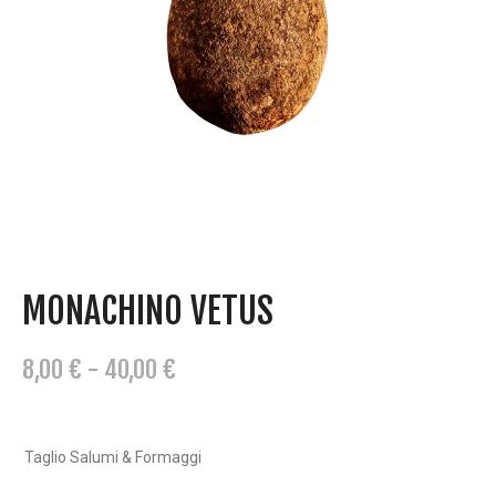
MONACHINO VETUS
F
8,00
€
-
40,00
€
A
S
C
Taglio Salumi & Formaggi
I