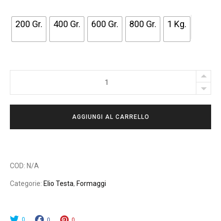
A
200 Gr.
400 Gr.
600 Gr.
800 Gr.
1 Kg.
D
I
P
R
FIOR
E
D’ARANCIO
Z
quantity
Z
AGGIUNGI AL CARRELLO
O
:
D
A
COD:
N/A
1
Categorie:
Elio Testa
,
Formaggi
1
,
0
0
0
0