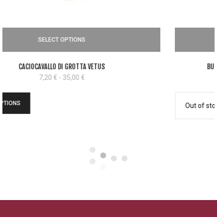
OUT OF STOCK
BURRO PURO D’IRLANDA KERRYGOLD SALATO 200GR
5,00
€
Out of stock