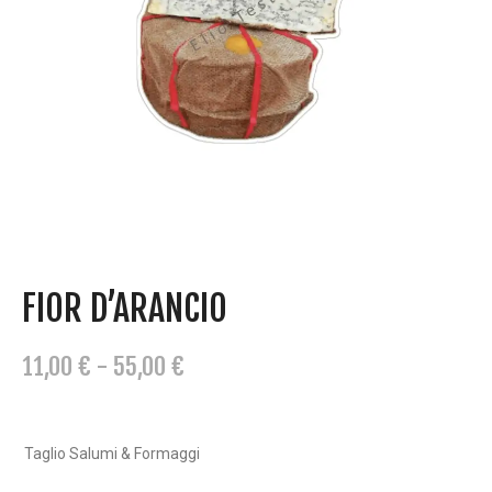
FIOR D’ARANCIO
F
11,00
€
-
55,00
€
A
S
C
Taglio Salumi & Formaggi
I