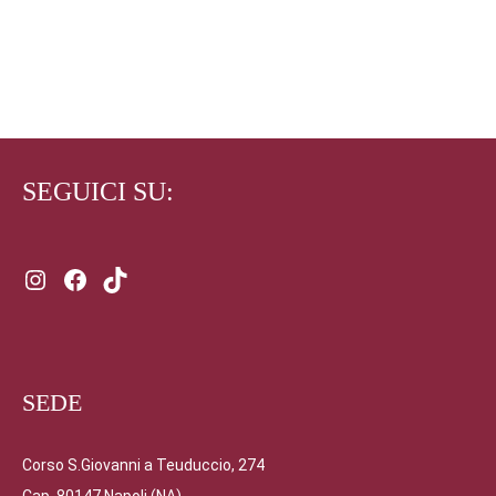
di
prezzo:
SELECT OPTIONS
da
40,00 €
a
200,00 €
SEGUICI SU:
Instagram
Facebook
TikTok
SEDE
Corso S.Giovanni a Teuduccio, 274