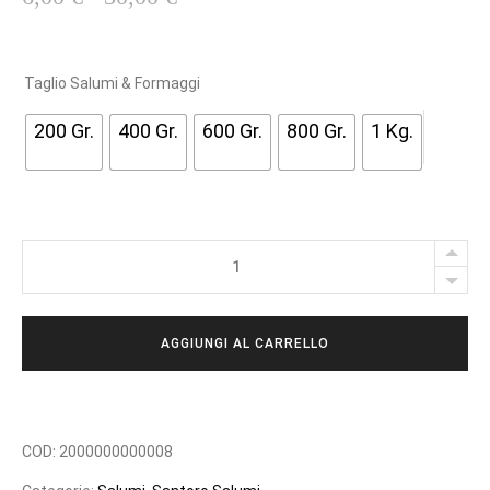
A
S
C
Taglio Salumi & Formaggi
I
200 Gr.
400 Gr.
600 Gr.
800 Gr.
1 Kg.
A
D
I
P
PANCETTA
R
ARROTOLATA
E
quantity
Z
AGGIUNGI AL CARRELLO
Z
O
:
D
COD:
2000000000008
A