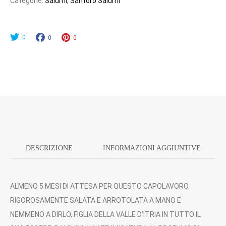
Categorie:
Salumi
,
Santoro Salumi
6
,
0
0
0
0
0
€
A
3
0
,
DESCRIZIONE
INFORMAZIONI AGGIUNTIVE
0
0
ALMENO 5 MESI DI ATTESA PER QUESTO CAPOLAVORO.
€
RIGOROSAMENTE SALATA E ARROTOLATA A MANO E
NEMMENO A DIRLO, FIGLIA DELLA VALLE D’ITRIA IN TUTTO IL