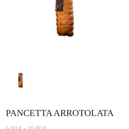
PANCETTA ARROTOLATA
F
6,00
€
-
30,00
€