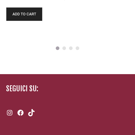
O CART
SELECT
SEGUICI SU:
Instagram
Facebook
TikTok