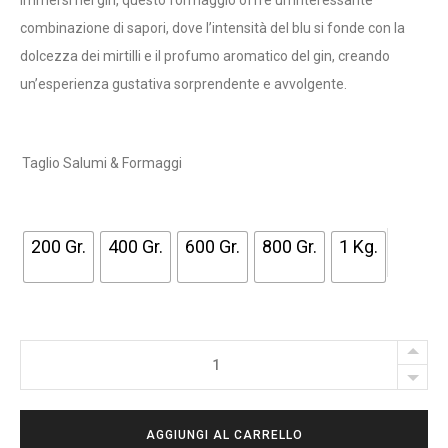
A
combinazione di sapori, dove l’intensità del blu si fonde con la
D
dolcezza dei mirtilli e il profumo aromatico del gin, creando
I
un’esperienza gustativa sorprendente e avvolgente.
P
R
E
Taglio Salumi & Formaggi
Z
Z
O
200 Gr.
400 Gr.
600 Gr.
800 Gr.
1 Kg.
:
D
A
TORTA
1
BLU
2
AI
,
AGGIUNGI AL CARRELLO
MIRTILLI
0