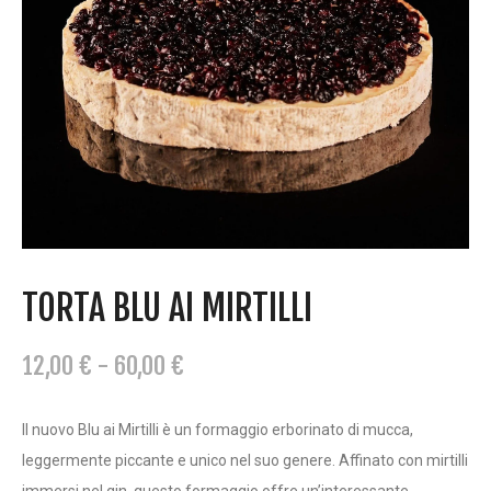
TORTA BLU AI MIRTILLI
F
12,00
€
-
60,00
€
A
S
Il nuovo Blu ai Mirtilli è un formaggio erborinato di mucca,
C
leggermente piccante e unico nel suo genere. Affinato con mirtilli
I
immersi nel gin, questo formaggio offre un’interessante