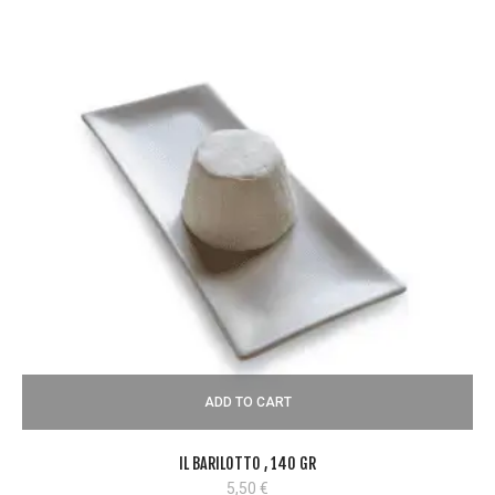
ADD TO CART
IL BARILOTTO , 140 GR
5,50
€