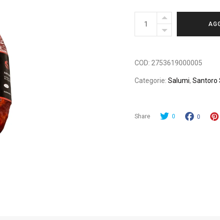
SALAME
AGG
A
STAFFA
C
PICCANTE
COD:
2753619000005
350GR
Categorie:
Salumi
,
Santoro
quantity
Share
0
0