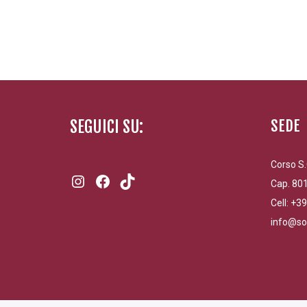
4,60 €
a
23,00 €
SEGUICI SU:
SEDE
Corso S.
Instagram
Facebook
TikTok
Cap. 801
Cell: +3
info@so