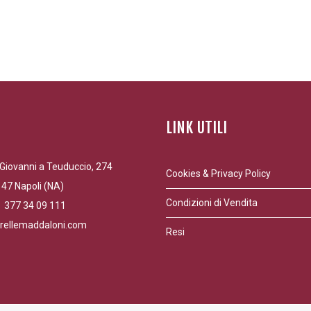
5,00 €
16,00 €
a
a
25,00 €
80,00 €
LINK UTILI
Giovanni a Teuduccio, 274
Cookies & Privacy Policy
47 Napoli (NA)
Condizioni di Vendita
9 377 34 09 111
rellemaddaloni.com
Resi