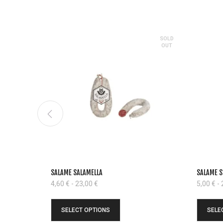
SOLD
OUT
SALAME SALAMELLA
SALAME 
Fascia
4,60
€
-
23,00
€
5,00
€
-
di
prezzo:
SELECT OPTIONS
SELE
da