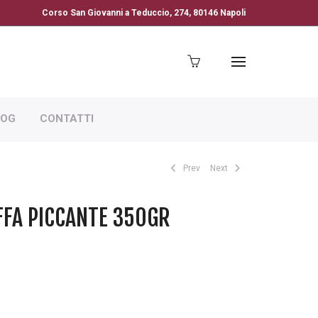
Corso San Giovanni a Teduccio, 274, 80146 Napoli
LOG
CONTATTI
Prev
Next
FFA PICCANTE 350GR