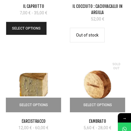
IL CAPROTTO
IL COCCIUTO : CACIOVACALLO IN
ARGILLA
Fascia
7,00
€
-
35,00
€
di
52,00
€
prezzo:
SELECT OPTIONS
da
Out of stock
7,00 €
a
35,00 €
SOLD
OUT
SELECT OPTIONS
SELECT OPTIONS
→
L’ARCISTRACCO
L’AMBRATO
Fascia
Fascia
12,00
€
-
60,00
€
5,60
€
-
28,00
€