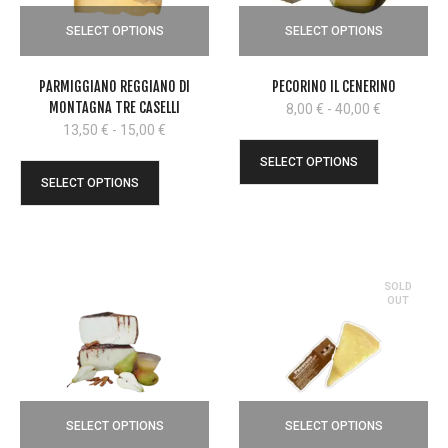
SELECT OPTIONS
SELECT OPTIONS
PARMIGGIANO REGGIANO DI
PECORINO IL CENERINO
MONTAGNA TRE CASELLI
Fascia
8,00
€
-
40,00
€
di
Fascia
13,50
€
-
15,00
€
prezzo:
di
SELECT OPTIONS
da
prezzo:
SELECT OPTIONS
8,00 €
da
a
13,50 €
40,00 €
a
15,00 €
SOLD
OUT
SELECT OPTIONS
SELECT OPTIONS