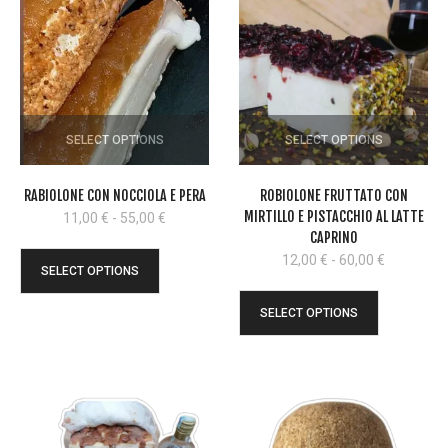
SELECT OPTIONS
SELECT OPTIONS
RABIOLONE CON NOCCIOLA E PERA
ROBIOLONE FRUTTATO CON
MIRTILLO E PISTACCHIO AL LATTE
Fascia
11,00
€
-
55,00
€
di
CAPRINO
prezzo:
Fascia
12,00
€
-
60,00
€
SELECT OPTIONS
da
di
11,00 €
prezzo:
SELECT OPTIONS
a
da
55,00 €
12,00 €
a
60,00 €