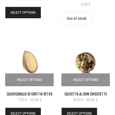
di
5,00
€
prezzo:
SELECT OPTIONS
da
Out of stock
8,00 €
a
40,00 €
SELECT OPTIONS
SELECT OPTIONS
CACIOCAVALLO DI GROTTA VETUS
CACIOTTA AL DON CHISCIOTTE
Fascia
Fascia
7,20
€
-
35,00
€
8,00
€
-
40,00
€
di
di
prezzo:
prezzo:
SELECT OPTIONS
SELECT OPTIONS