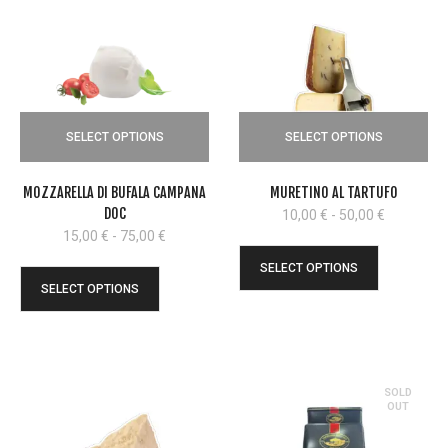
SELECT OPTIONS
SELECT OPTIONS
MOZZARELLA DI BUFALA CAMPANA
MURETINO AL TARTUFO
DOC
Fascia
10,00
€
-
50,00
€
di
Fascia
15,00
€
-
75,00
€
prezzo:
di
SELECT OPTIONS
da
prezzo:
SELECT OPTIONS
10,00 €
da
a
15,00 €
50,00 €
a
75,00 €
SOLD
OUT