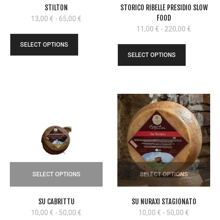
STILTON
STORICO RIBELLE PRESIDIO SLOW
FOOD
Fascia
13,00
€
-
65,00
€
di
Fascia
11,00
€
-
220,00
€
prezzo:
di
SELECT OPTIONS
da
prezzo:
SELECT OPTIONS
13,00 €
da
a
11,00 €
65,00 €
a
220,00 €
SELECT OPTIONS
SELECT OPTIONS
SU CABRITTU
SU NURAXI STAGIONATO
Fascia
Fascia
10,00
€
-
50,00
€
10,00
€
-
50,00
€