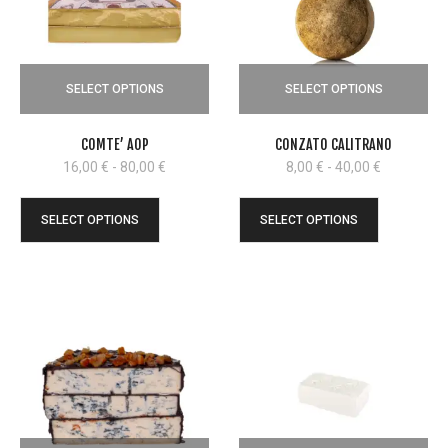
SELECT OPTIONS
SELECT OPTIONS
COMTE’ AOP
CONZATO CALITRANO
Fascia
Fascia
16,00
€
-
80,00
€
8,00
€
-
40,00
€
di
di
prezzo:
prezzo:
SELECT OPTIONS
SELECT OPTIONS
da
da
16,00 €
8,00 €
a
a
80,00 €
40,00 €