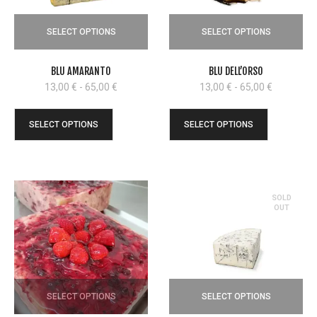
SELECT OPTIONS
SELECT OPTIONS
BLU AMARANTO
BLU DELL’ORSO
Fascia
Fascia
13,00
€
-
65,00
€
13,00
€
-
65,00
€
di
di
prezzo:
prezzo:
SELECT OPTIONS
SELECT OPTIONS
da
da
13,00 €
13,00 €
a
a
65,00 €
65,00 €
SOLD
OUT
SELECT OPTIONS
SELECT OPTIONS