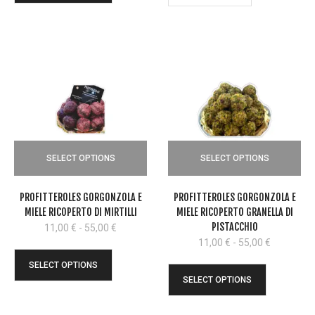
11,00 €
a
55,00 €
SELECT OPTIONS
SELECT OPTIONS
PROFITTEROLES GORGONZOLA E
PROFITTEROLES GORGONZOLA E
MIELE RICOPERTO DI MIRTILLI
MIELE RICOPERTO GRANELLA DI
PISTACCHIO
Fascia
11,00
€
-
55,00
€
di
Fascia
11,00
€
-
55,00
€
prezzo:
di
SELECT OPTIONS
da
prezzo:
SELECT OPTIONS
11,00 €
da
a
11,00 €
55,00 €
a