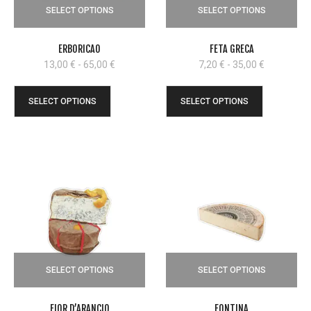
SELECT OPTIONS
SELECT OPTIONS
ERBORICAO
FETA GRECA
Fascia
Fascia
13,00
€
-
65,00
€
7,20
€
-
35,00
€
di
di
prezzo:
prezzo:
SELECT OPTIONS
SELECT OPTIONS
da
da
13,00 €
7,20 €
a
a
65,00 €
35,00 €
SELECT OPTIONS
SELECT OPTIONS
FIOR D’ARANCIO
FONTINA