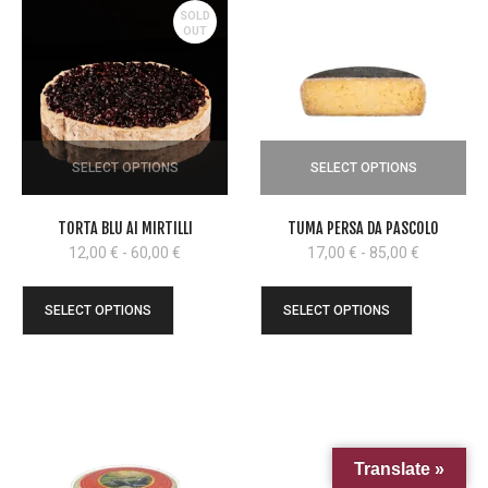
SOLD
OUT
SELECT OPTIONS
SELECT OPTIONS
TORTA BLU AI MIRTILLI
TUMA PERSA DA PASCOLO
Fascia
Fascia
12,00
€
-
60,00
€
17,00
€
-
85,00
€
di
di
prezzo:
prezzo:
SELECT OPTIONS
SELECT OPTIONS
da
da
12,00 €
17,00 €
a
a
60,00 €
85,00 €
Translate »