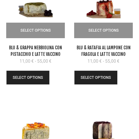
SELECT OPTIONS
SELECT OPTIONS
BLU & GRAPPA NEBBIOLINA CON
BLU & RATAFIA AL LAMPONE CON
PISTACCHIO E LATTE VACCINO
FRAGOLA E LATTE VACCINO
Fascia
Fascia
11,00
€
-
55,00
€
11,00
€
-
55,00
€
di
di
prezzo:
prezzo:
SELECT OPTIONS
SELECT OPTIONS
da
da
11,00 €
11,00 €
a
a
55,00 €
55,00 €