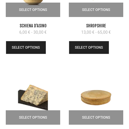
SELECT OPTIONS
SELECT OPTIONS
SCHIENA D’ASINO
SHROPSHIRE
Fascia
Fascia
6,00
€
-
30,00
€
13,00
€
-
65,00
€
di
di
prezzo:
prezzo:
SELECT OPTIONS
SELECT OPTIONS
da
da
6,00 €
13,00 €
a
a
30,00 €
65,00 €
SELECT OPTIONS
SELECT OPTIONS