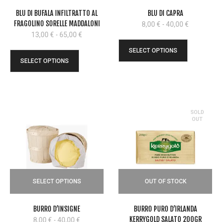
BLU DI BUFALA INFILTRATTO AL
BLU DI CAPRA
FRAGOLINO SORELLE MADDALONI
Fascia
8,00
€
-
40,00
€
di
Fascia
13,00
€
-
65,00
€
prezzo:
di
SELECT OPTIONS
da
prezzo:
SELECT OPTIONS
8,00 €
da
a
13,00 €
40,00 €
a
65,00 €
SOLD
OUT
SELECT OPTIONS
OUT OF STOCK
BURRO D’INSIGNE
BURRO PURO D’IRLANDA
KERRYGOLD SALATO 200GR
Fascia
8,00
€
-
40,00
€