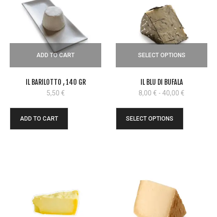
ADD TO CART
SELECT OPTIONS
IL BARILOTTO , 140 GR
IL BLU DI BUFALA
Fascia
5,50
€
8,00
€
-
40,00
€
di
prezzo:
ADD TO CART
SELECT OPTIONS
da
8,00 €
a
40,00 €