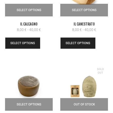
SELECT OPTIONS
SELECT OPTIONS
IL CALCAGNO
IL CANESTRATO
Fascia
Fascia
8,00
€
-
40,00
€
8,00
€
-
40,00
€
di
di
prezzo:
prezzo:
SELECT OPTIONS
SELECT OPTIONS
da
da
8,00 €
8,00 €
a
a
40,00 €
40,00 €
SOLD
OUT
SELECT OPTIONS
OUT OF STOCK