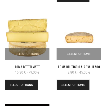
a
12,00 €
45,00 €
a
60,00 €
SELECT OPTIONS
SELECT OPTIONS
TOMA BETTELMATT
TOMA DEL TICCIO ALPE VALLEZOO
Fascia
Fascia
15,80
€
-
79,00
€
8,80
€
-
45,00
€
di
di
prezzo:
prezzo:
SELECT OPTIONS
SELECT OPTIONS
da
da
15,80 €
8,80 €
a
a
79,00 €
45,00 €