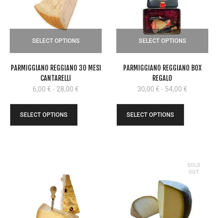
SELECT OPTIONS
SELECT OPTIONS
PARMIGGIANO REGGIANO 30 MESI
PARMIGGIANO REGGIANO BOX
CANTARELLI
REGALO
Fascia
Fascia
6,00
€
-
28,00
€
30,00
€
-
54,00
€
di
di
prezzo:
prezzo:
SELECT OPTIONS
SELECT OPTIONS
da
da
6,00 €
30,00 €
a
a
28,00 €
54,00 €
SOLD
OUT