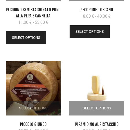
PECORINO SEMISTAGIONATO PURO
PECORONE TOSCANO
ALLA PERA E CANNELLA
Fascia
8,00
€
-
40,00
€
di
Fascia
11,00
€
-
55,00
€
prezzo:
di
SELECT OPTIONS
da
prezzo:
SELECT OPTIONS
8,00 €
da
a
11,00 €
40,00 €
a
55,00 €
SELECT OPTIONS
SELECT OPTIONS
PICCOLO GIUNCO
PIRAMIDINO AL PISTACCHIO